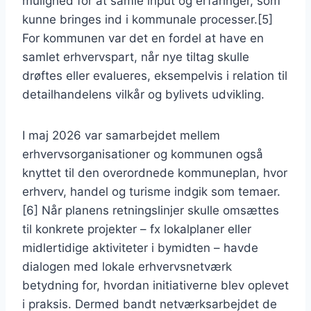
mulighed for at samle input og erfaringer, som
kunne bringes ind i kommunale processer.[5]
For kommunen var det en fordel at have en
samlet erhvervspart, når nye tiltag skulle
drøftes eller evalueres, eksempelvis i relation til
detailhandelens vilkår og bylivets udvikling.
I maj 2026 var samarbejdet mellem
erhvervsorganisationer og kommunen også
knyttet til den overordnede kommuneplan, hvor
erhverv, handel og turisme indgik som temaer.
[6] Når planens retningslinjer skulle omsættes
til konkrete projekter – fx lokalplaner eller
midlertidige aktiviteter i bymidten – havde
dialogen med lokale erhvervsnetværk
betydning for, hvordan initiativerne blev oplevet
i praksis. Dermed bandt netværksarbejdet de