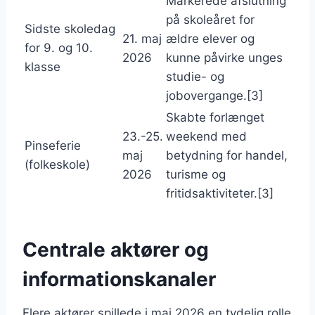
Markerede afslutning
på skoleåret for
Sidste skoledag
21. maj
ældre elever og
for 9. og 10.
2026
kunne påvirke unges
klasse
studie- og
jobovergange.[3]
Skabte forlænget
23.-25.
weekend med
Pinseferie
maj
betydning for handel,
(folkeskole)
2026
turisme og
fritidsaktiviteter.[3]
Centrale aktører og
informationskanaler
Flere aktører spillede i maj 2026 en tydelig rolle