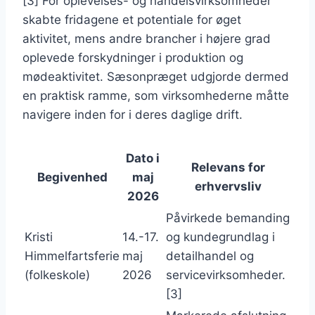
[3] For oplevelses- og handelsvirksomheder
skabte fridagene et potentiale for øget
aktivitet, mens andre brancher i højere grad
oplevede forskydninger i produktion og
mødeaktivitet. Sæsonpræget udgjorde dermed
en praktisk ramme, som virksomhederne måtte
navigere inden for i deres daglige drift.
Dato i
Relevans for
Begivenhed
maj
erhvervsliv
2026
Påvirkede bemanding
Kristi
14.-17.
og kundegrundlag i
Himmelfartsferie
maj
detailhandel og
(folkeskole)
2026
servicevirksomheder.
[3]