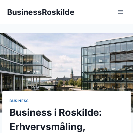
Fortsæt
BusinessRoskilde
til
indhold
BUSINESS
Business i Roskilde:
Erhvervsmåling,