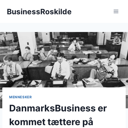
Fortsæt
BusinessRoskilde
til
indhold
MENNESKER
DanmarksBusiness er
kommet tættere på